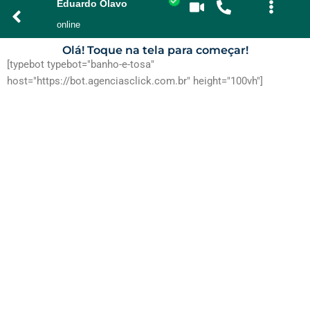
Eduardo Olavo
online
Olá! Toque na tela para começar!
[typebot typebot="banho-e-tosa"
host="https://bot.agenciasclick.com.br" height="100vh"]