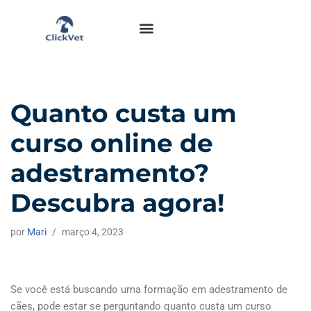
Pular
Nosso Instagram
Área do Aluno
para
o
conteúdo
Quanto custa um
curso online de
adestramento?
Descubra agora!
por
Mari
março 4, 2023
Se você está buscando uma formação em adestramento de
cães, pode estar se perguntando quanto custa um curso