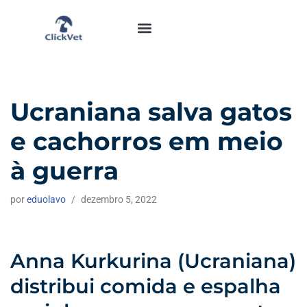
Pular
Nosso Instagram
Área do Aluno
para
o
conteúdo
Ucraniana salva gatos
e cachorros em meio
à guerra
por
eduolavo
dezembro 5, 2022
Anna Kurkurina (Ucraniana)
distribui comida e espalha